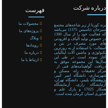
درباره شرکت
فهرست
محصولات ما
برند کورتا از زیر شاخه‌های مجتمع
سیرجان (تاسیس 1375) می‌باشد
پروژه‌های ما
که فعالیت خود را از سال 1390
وبلاگ
در خصوص تولید الیاف و افزودنی
های مورد مصرف در بتن و
رویدادها
آسفالت با استفاده از به روزترین
تکنولوژی و ماشین آلات ایتالیایی
درباره ما
آغاز نموده است. در طی این
ارتباط با ما
سال‌ها این مجموعه موفق به
دریافت گواهینامه‌های فنی از
مرکز تحقیقات راه، مسکن و
شهرسازی، دانشگاه امیر کبیر،
پژوهشگاه پلیمر، دانشگاه تهران،
آزمایشگاه رازی، آزمایشگاه
همکار 17025 و پارک علم و
فناوری استان کرمان شده است.