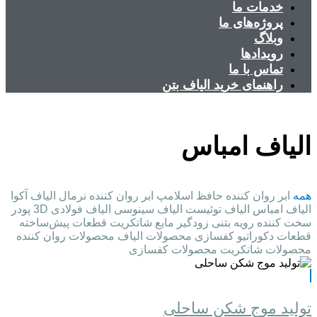
خدمات ما
پروژه‌های ما
وبلاگ
رویدادها
تماس با ما
راهنمای خرید الیاف بتن
الیاف امباس
همه
ابر روان کننده حافظ اسلامپ
ابر روان کننده نرمال
الیاف آکوا
الیاف امباس
الیاف توئیست
الیاف سینوسی
الیاف فولادی 3D
پودر
سخت کننده
رویه بتنی
زودگیر مایع
شاتکریت
قطعات پیش‌ساخته
قطعات دکوراتیو
کفسازی
محصولات الیاف
محصولات روان کننده
محصولات شاتکریت
محصولات کفسازی
تولید موج شکن ساحلی